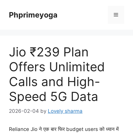
Skip
to
Phprimeyoga
Menu
content
Jio ₹239 Plan
Offers Unlimited
Calls and High-
Speed 5G Data
2026-02-04
by
Lovely sharma
Reliance Jio ने एक बार फिर budget users को ध्यान में