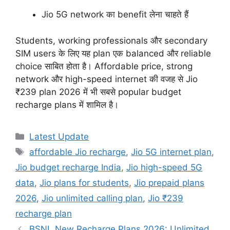
Jio 5G network का benefit लेना चाहते हैं
Students, working professionals और secondary
SIM users के लिए यह plan एक balanced और reliable
choice साबित होता है। Affordable price, strong
network और high-speed internet की वजह से Jio
₹239 plan 2026 में भी सबसे popular budget
recharge plans में शामिल है।
Categories
Latest Update
Tags
affordable Jio recharge
,
Jio 5G internet plan
,
Jio budget recharge India
,
Jio high-speed 5G
data
,
Jio plans for students
,
Jio prepaid plans
2026
,
Jio unlimited calling plan
,
Jio ₹239
recharge plan
BSNL New Recharge Plans 2026: Unlimited