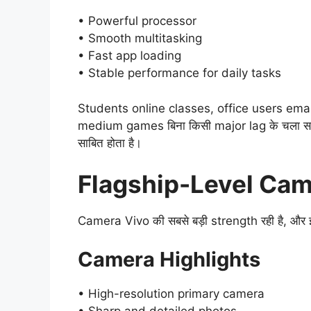
• Powerful processor
• Smooth multitasking
• Fast app loading
• Stable performance for daily tasks
Students online classes, office users ema
medium games बिना किसी major lag के चला सकत
साबित होता है।
Flagship-Level Cam
Camera Vivo की सबसे बड़ी strength रही है, और 
Camera Highlights
• High-resolution primary camera
• Sharp and detailed photos