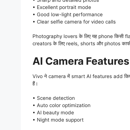
• Excellent portrait mode
• Good low-light performance
• Clear selfie camera for video calls
Photography lovers के लिए यह phone किसी fl
creators के लिए reels, shorts और photos काफी 
AI Camera Features
Vivo ने camera में smart AI features add किए
हैं।
• Scene detection
• Auto color optimization
• AI beauty mode
• Night mode support