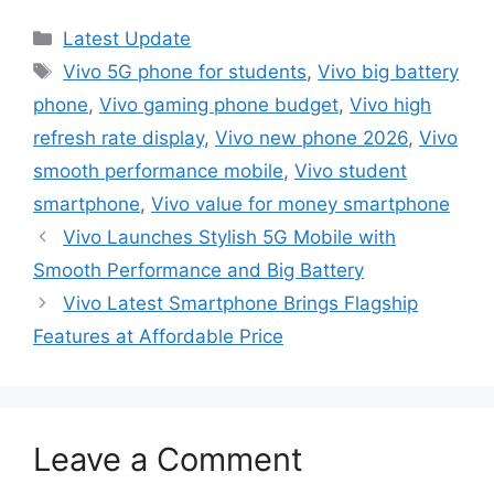
Categories
Latest Update
Tags
Vivo 5G phone for students
,
Vivo big battery
phone
,
Vivo gaming phone budget
,
Vivo high
refresh rate display
,
Vivo new phone 2026
,
Vivo
smooth performance mobile
,
Vivo student
smartphone
,
Vivo value for money smartphone
Vivo Launches Stylish 5G Mobile with
Smooth Performance and Big Battery
Vivo Latest Smartphone Brings Flagship
Features at Affordable Price
Leave a Comment